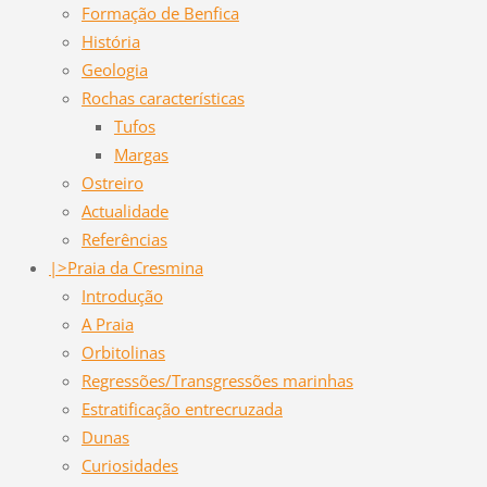
Formação de Benfica
História
Geologia
Rochas características
Tufos
Margas
Ostreiro
Actualidade
Referências
|>Praia da Cresmina
Introdução
A Praia
Orbitolinas
Regressões/Transgressões marinhas
Estratificação entrecruzada
Dunas
Curiosidades