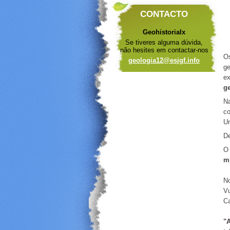
CONTACTO
Geohistorialx
Se tiveres alguma dúvida,
não hesites em contactar-nos
Os
geologia
12@esjgf
.info
ge
ex
g
Na
co
Un
De
O 
m
No
Vu
Ca
"A