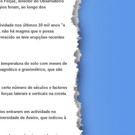
o Forjaz, director do Observatório
gios foram, ao longo dos
tividade nos últimos 10 mil anos
"e
r, não há magma que o possa
rmecido se teve erupções recentes
 temperatura do solo com meses de
agnético e gravimétrico, que são
 certo número de séculos e factores
orças laterais e verticais na crosta
ões entrarem em actividade no
iversidade de Aveiro, que indicou à