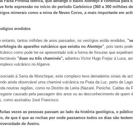
a Faixa Piritosa Ibérica, que abrange o Baixo Alentejo e continua par
ve forte expressão no início do período Carbónico
(360 a 300 milhões de
azigos minerais como a mina de Neves Corvo, a mais importante em acti
stígios erodidos
 entanto, tantos milhões de anos passados, os vestígios estão erodidos,
"se
rfologia do aparelho vulcânico que existiu no Alentejo"
, pois tanto pod
lcânico como pode ter-se apresentado sob a forma de fissuras que expelir
tectáveis
"duas ou três chaminés",
adiantou Victor Hugo Forjaz à Lusa, as
mplexo vulcânico no Algarve.
sociado à Serra de Monchique, este complexo teve derradeiros sinais de act
ndo ainda observável uma chaminé vulcânica na Praia da Luz, perto de Lago
nda noutras regiões, como no Distrito de Leiria (Nazaré, Peniche, Caldas da R
sgaste causado pela passagem dos anos ou ao desconhecimento de quem é le
s, como assinalou José Francisco.
uitas vezes as pessoas passam ao lado da história geológica, o públi
és, de que é que as rochas por onde passamos todos os dias são teste
iversidade de Aveiro.