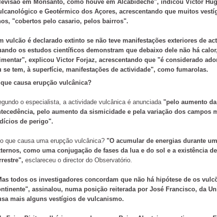
elevisão em Monsanto, como houve em Alcabideche",
indicou Victor Hug
ulcanológico e Geotérmico dos Açores, acrescentando que muitos vestí
nos,
"cobertos pelo casario, pelos bairros".
 vulcão é declarado extinto se não teve manifestações exteriores de ac
uando os estudos científicos demonstram que debaixo dele não há calo
imentar"
, explicou Victor Forjaz, acrescentando que
"é considerado ado
 se tem, à superfície, manifestações de actividade",
como fumarolas.
 que causa erupção vulcânica?
gundo o especialista, a actividade vulcânica é anunciada
"pelo aumento da
ntecedência, pelo aumento da sismicidade e pela variação dos campos m
dícios de perigo".
o que causa uma erupção vulcânica?
"O acumular de energias durante um
ternos, como uma conjugação de fases da lua e do sol e a existência de f
rrestre",
esclareceu o director do Observatório.
Mas todos os investigadores concordam que não há hipótese de os vulc
ntinente",
assinalou, numa posição reiterada por José Francisco, da Un
usa mais alguns vestígios de vulcanismo.