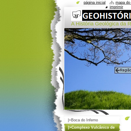
página inicial
mapa do 
imprimir
A História Geológica da 
|>Boca do Inferno
|>Complexo Vulcânico de