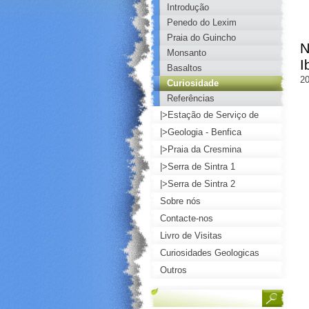
Introdução
Lisboa
Penedo do Lexim
Praia do Guincho
N
Monsanto
I
Basaltos
20
Curiosidade
Referências
|>Estação de Serviço de
Loures
|>Geologia - Benfica
|>Praia da Cresmina
|>Serra de Sintra 1
|>Serra de Sintra 2
Sobre nós
Contacte-nos
Livro de Visitas
Curiosidades Geologicas
Outros