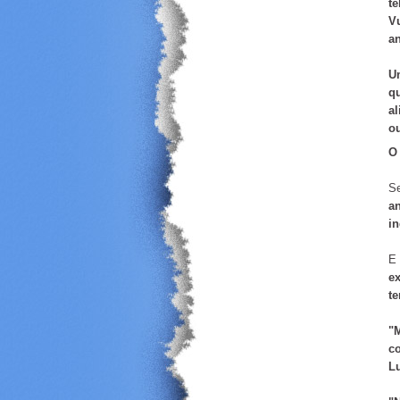
t
V
a
Um
q
al
ou
O
Se
a
in
E 
ex
te
"
co
L