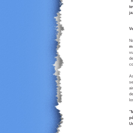
"N
te
j
Ve
No
mo
vu
de
co
As
se
ai
de
lo
"M
p
Un