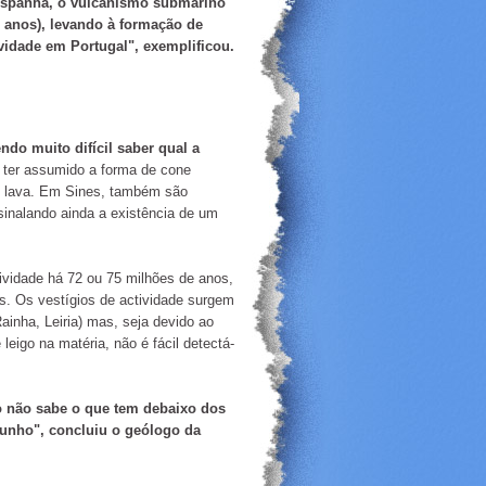
a Espanha, o vulcanismo submarino
 anos),
levando à formação de
vidade em Portugal",
exemplificou.
ndo muito difícil saber qual a
e ter assumido a forma de cone
am lava. Em Sines, também são
sinalando ainda a existência de um
ividade há 72 ou 75 milhões de anos,
s. Os vestígios de actividade surgem
ainha, Leiria) mas, seja devido ao
igo na matéria, não é fácil detectá-
co não sabe o que tem debaixo dos
munho",
concluiu o geólogo da