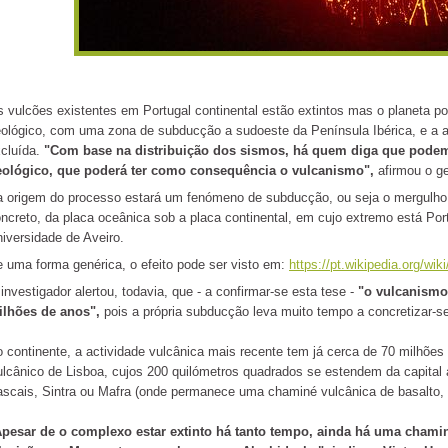
 vulcões existentes em Portugal continental estão extintos mas o planeta po
ológico, com uma zona de subducção a sudoeste da Península Ibérica, e a a
cluída.
"Com base na distribuição dos sismos, há quem diga que podemo
eológico, que poderá ter como consequência o vulcanismo",
afirmou o ge
 origem do processo estará um fenómeno de subducção, ou seja o mergulho 
ncreto, da placa oceânica sob a placa continental, em cujo extremo está Port
iversidade de Aveiro.
 uma forma genérica, o efeito pode ser visto em:
https://pt.wikipedia.org/w
investigador alertou, todavia, que - a confirmar-se esta tese -
"o vulcanismo
ilhões de anos",
pois a própria subducção leva muito tempo a concretizar-se
 continente, a actividade vulcânica mais recente tem já cerca de 70 milhõe
lcânico de Lisboa, cujos 200 quilómetros quadrados se estendem da capital 
scais, Sintra ou Mafra (onde permanece uma chaminé vulcânica de basalto,
pesar de o complexo estar extinto há tanto tempo, ainda há uma chamin