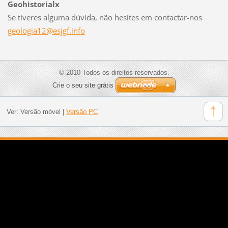
Geohistorialx
Se tiveres alguma dúvida, não hesites em contactar-nos
geologia
12@esjgf
.info
© 2010 Todos os direitos reservados.
Crie o seu site grátis
Ver:
Versão móvel
|
Versão PC