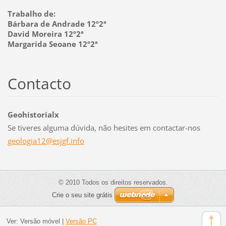
Trabalho de:
Bárbara de Andrade 12º2ª
David Moreira 12º2ª
Margarida Seoane 12º2ª
Contacto
Geohistorialx
Se tiveres alguma dúvida, não hesites em contactar-nos
geologia
12@esjgf
.info
© 2010 Todos os direitos reservados.
Crie o seu site grátis
Ver:
Versão móvel
|
Versão PC