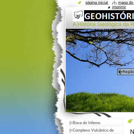
página inicial
mapa do 
imprimir
A História Geológica da 
|>Boca do Inferno
|>Complexo Vulcânico de
N