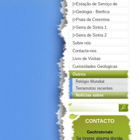
Lisboa
|>Estação de Serviço de
Loures
|>Geologia - Benfica
|>Praia da Cresmina
|>Serra de Sintra 1
|>Serra de Sintra 2
Sobre nós
Contacte-nos
Livro de Visitas
Curiosidades Geologicas
Outros
Relógio Mundial
Terramotos recentes
Notícias sobre
Movimentos na Terra
CONTACTO
Geohistorialx
Se tiveres alguma dúvida,