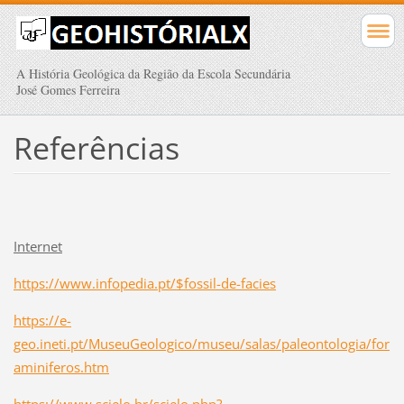
A História Geológica da Região da Escola Secundária
José Gomes Ferreira
Referências
Internet
https://www.infopedia.pt/$fossil-de-facies
https://e-
geo.ineti.pt/MuseuGeologico/museu/salas/paleontologia/for
aminiferos.htm
https://www.scielo.br/scielo.php?