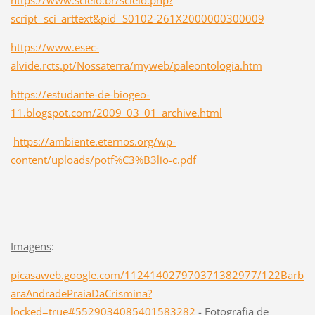
script=sci_arttext&pid=S0102-261X2000000300009
https://www.esec-
alvide.rcts.pt/Nossaterra/myweb/paleontologia.htm
https://estudante-de-biogeo-
11.blogspot.com/2009_03_01_archive.html
https://ambiente.eternos.org/wp-
content/uploads/potf%C3%B3lio-c.pdf
Imagens
:
picasaweb.google.com/112414027970371382977/122Barb
araAndradePraiaDaCrismina?
locked=true#5529034085401583282
- Fotografia de