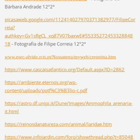
Bárbara Andrade 12º2ª
picasaweb.google.com/112414027970371382977/FilipeCor
reia?
authkey=Gv1sRgCL_xq87V07baxwE#55335272453328848
18
- Fotografia de Filipe Correia 12º2ª
www.esec-alvide.rcts.pt/Nossaterra/myweb/cresmina.htm
https://www.cascaisatlantico.org/Default.aspx?ID=2862
https://ambiente.eternos.org/wp-
content/uploads/potf%C3%B3lio-c.pdf
https://astro.df.unipi.it/Dune/Images/Ammophila_arenaria-
it.html
https://reinosdanatureza.com/animal/laridae.htm
https://www.infojardin.com/foro/showthread.php?t=85048