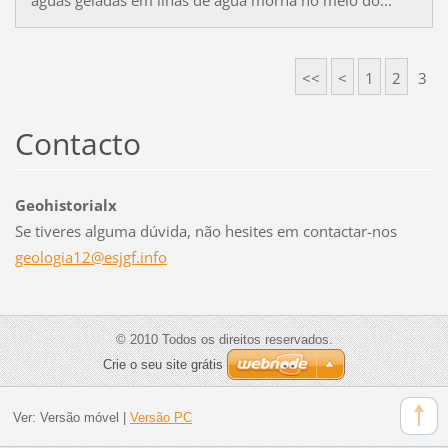
<<
<
1
2
3
Contacto
Geohistorialx
Se tiveres alguma dúvida, não hesites em contactar-nos
geologia
12@esjgf
.info
© 2010 Todos os direitos reservados.
Crie o seu site grátis
Ver:
Versão móvel
|
Versão PC