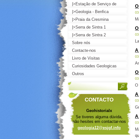
Lisboa
|>Estação de Serviço de
O
Loures
|>Geologia - Benfica
03
Ma
|>Praia da Cresmina
|>Serra de Sintra 1
O
|>Serra de Sintra 2
03
La
Sobre nós
A
Contacte-nos
03
Livro de Visitas
An
Curiosidades Geologicas
O
Outros
03
O 
A
CONTACTO
03
Gr
Geohistorialx
A
Se tiveres alguma dúvida,
não hesites em contactar-nos
03
geologia
12@esjgf
.info
Ma
qu