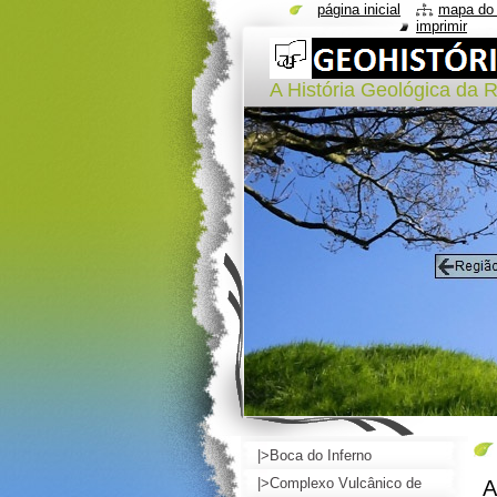
página inicial
mapa do 
imprimir
A História Geológica da 
|>Boca do Inferno
|>Complexo Vulcânico de
A