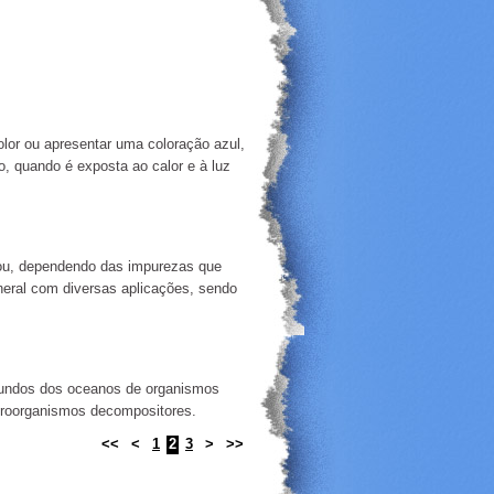
color ou apresentar uma coloração azul,
o, quando é exposta ao calor e à luz
r ou, dependendo das impurezas que
neral com diversas aplicações, sendo
 fundos dos oceanos de organismos
icroorganismos decompositores.
<<
<
1
2
3
>
>>