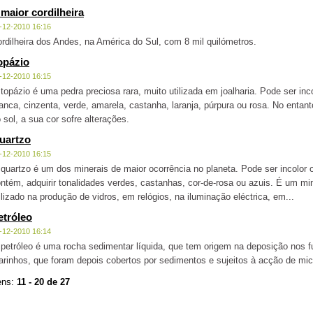
 maior cordilheira
-12-2010 16:16
rdilheira dos Andes, na América do Sul, com 8 mil quilómetros.
opázio
-12-2010 16:15
topázio é uma pedra preciosa rara, muito utilizada em joalharia. Pode ser in
anca, cinzenta, verde, amarela, castanha, laranja, púrpura ou rosa. No entant
 sol, a sua cor sofre alterações.
uartzo
-12-2010 16:15
quartzo é um dos minerais de maior ocorrência no planeta. Pode ser incolo
ntém, adquirir tonalidades verdes, castanhas, cor-de-rosa ou azuis. É um mi
ilizado na produção de vidros, em relógios, na iluminação eléctrica, em...
etróleo
-12-2010 16:14
petróleo é uma rocha sedimentar líquida, que tem origem na deposição nos
rinhos, que foram depois cobertos por sedimentos e sujeitos à acção de m
ens:
11 - 20 de 27