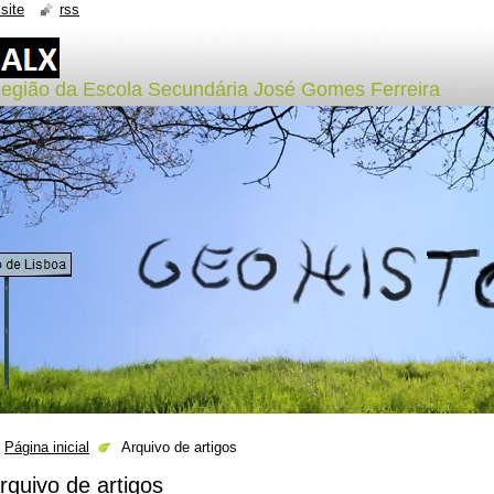
site
rss
Região da Escola Secundária José Gomes Ferreira
Página inicial
Arquivo de artigos
rquivo de artigos