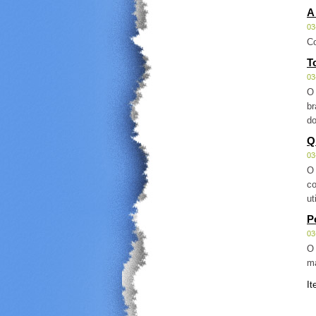
A
03
Co
T
03
O 
br
do
Q
03
O 
co
ut
P
03
O 
ma
It